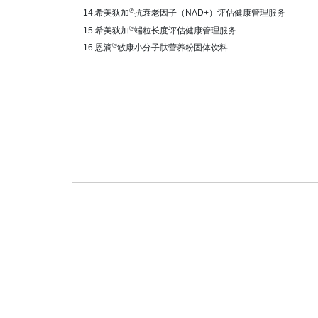
®
14.
希美狄加
抗衰老因子（NAD+）评估健康管理服务
®
15.
希美狄加
端粒长度评估健康管理服务
®
16.恩滴
敏康小分子肽营养粉固体饮料