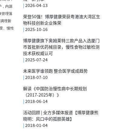
|
2026-04-13
护，内源
康管理落
荣登50强！博厚健康荣获粤港澳大湾区生
源调理新
物科技创新企业殊荣
受、慢性
|
2025-10-16
博厚健康旗下奥姆莱特三款产品入选厦门
市首批新优药械目录，慢性食物过敏检测
技术获权威认可
|
2025-07-24
未来医学谁领跑 整合医学或成趋势
|
2018-07-10
解读《中国防治慢性病中长期规划
（2017-2025年）》
|
2018-06-14
活动回顾 | 全方多媒体报道【博厚健康熊
晓明：风口中的孤胆英雄】
|
2018-01-04