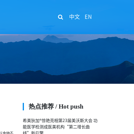
中文
EN
热点推荐 / Hot push
希美狄加®惊艳亮相第23届美沃斯大会 功
能医学检测成医美机构“第二增长曲
以食物不
线”新引擎