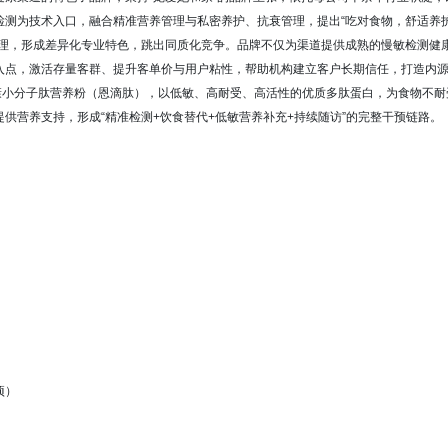
检测为技术入口，融合精准营养管理与私密养护、抗衰管理，提出
“
吃对食物，舒适养
理，形成差异化专业特色，跳出同质化竞争。品牌不仅为渠道提供成熟的慢敏检测健
入点，激活存量客群、提升客单价与用户粘性，帮助机构建立客户长期信任，打造内
康小分子肽营养粉（恩滴肽），以低敏、高耐受、高活性的优质多肽蛋白，为食物不耐
供营养支持，形成“精准检测+饮食替代+低敏营养补充+持续随访”的完整干预链路。
项）