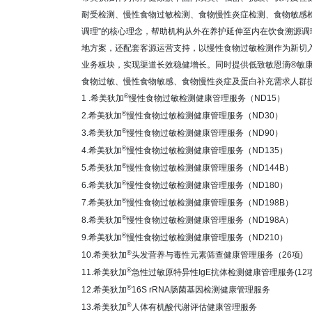
耐受检测、慢性食物过敏检测、食物慢性炎症检测、食物敏感
调理
”
的核心理念，帮助机构从外在养护延伸至内在饮食溯源调
地方案，还配套客源运营支持，以慢性食物过敏检测作为新切
业务板块，实现渠道长效稳健增长。
同时提供低致敏恩滴®敏
食物过敏、慢性食物敏感、食物慢性炎症及蛋白补充需求人群提
®
1 .希美狄加
慢性食物过敏检测健康管理服务（ND15）
®
2.
希美狄加
慢性食物过敏检测健康管理服务（ND30）
®
3.
希美狄加
慢性食物过敏检测健康管理服务（ND90）
®
4.
希美狄加
慢性食物过敏检测健康管理服务（ND135）
®
5.
希美狄加
慢性食物过敏检测健康管理服务（ND144B）
®
6.
希美狄加
慢性食物过敏检测健康管理服务（ND180）
®
7.
希美狄加
慢性食物过敏检测健康管理服务（ND198B）
®
8.
希美狄加
慢性食物过敏检测健康管理服务（ND198A）
®
9.
希美狄加
慢性食物过敏检测健康管理服务（ND210）
®
10.
希美狄加
头发营养与毒性元素筛查健康管理服务（26项)
®
11.
希美狄加
急性过敏原特异性IgE抗体检测健康管理服务(12
®
12.
希美狄加
16S rRNA肠菌基因检测健康管理服务
®
13.
希美狄加
人体有机酸代谢评估健康管理服务