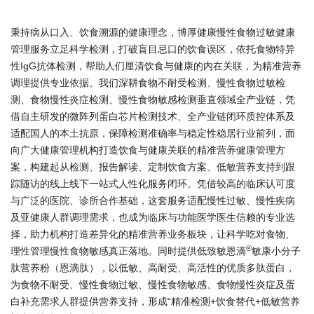
秉持病从口入、饮食溯源的健康理念，博厚健康慢性食物过敏健康
管理服务立足科学检测，打破盲目忌口的饮食误区，依托食物特异
性IgG抗体检测，帮助人们厘清饮食与健康的内在关联，为精准营养
调理提供专业依据。我们深耕食物不耐受检测、慢性食物过敏检
测、食物慢性炎症检测、慢性食物敏感检测垂直领域全产业链，凭
借自主研发的微阵列蛋白芯片检测技术、全产业链闭环质控体系及
适配国人的本土抗原，保障检测准确率与稳定性稳居行业前列，面
向广大健康管理机构打造饮食与健康关联的精准营养健康管理方
案，构建起从检测、报告解读、定制饮食方案、低敏营养支持到跟
踪随访的线上线下一站式人性化服务闭环。凭借较高的临床认可度
与广泛的医院、诊所合作基础，这套服务适配慢性过敏、慢性疾病
及亚健康人群调理需求，也成为临床与功能医学医生信赖的专业选
择，助力机构打造差异化的精准营养业务板块，让科学吃对食物、
®
理性管理慢性食物敏感真正落地。同时提供低致敏恩滴
敏康小分子
肽营养粉（恩滴肽），以低敏、高耐受、高活性的优质多肽蛋白，
为食物不耐受、慢性食物过敏、慢性食物敏感、食物慢性炎症及蛋
白补充需求人群提供营养支持，形成“精准检测+饮食替代+低敏营养