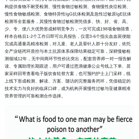
构提供食物不耐受检测、慢性食物过敏检测、食物慢性炎症检测、
慢性食物敏感检测、食物特异性IgG抗体检测及急性过敏原IgE抗体
检测等全套服务，其慢性食物过敏检测凭借多、快、好、省、高、
少、专、便八大优势形成鲜明竞争力，一次可完成198项食物筛查，
样本合格后1-2个工作日即可出具报告，仅需3-6个指尖血血斑便能
完成高通量高精准检测，对儿童、老人及晕针人群十分友好，依托
全产业链闭环质控与本土抗原体系保障结果稳定可靠，深耕慢敏检
测领域12年，无中间商环节性价比突出，配套营养师一对一报告解
读、专属助理长期跟进，用户可通过恩滴健康公众号线上下单、居
家采样回寄查看电子版饮食轮替方案，也可预约护士上门采样，线
上线下形成检测、解读、方案、随访的完整服务闭环，凭借稳定的
技术实力与良好的临床口碑，成为机构开展慢性过敏与亚健康精准
营养管理的可靠检测合作选择。