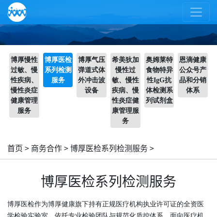
博厚慢性
博厚医检
博厚气压
希美狄加
奥姆莱特
恩滴健康
过敏、慢
系列检测
弹道式体
慢性过
食物特异
公众号产
性疾病、
服务
外冲击波
敏、慢性
性IgG抗
品和分销
慢性炎症
设备
疾病、慢
体检测系
体系
健康管理
性炎症健
列试剂盒
服务
康管理服
务
首页
>
商务合作
>
博厚医检系列检测服务
>
博厚医检系列检测服务
博厚医检作为博厚健康旗下持有正规医疗机构执业许可证的全资医
学检验实验室，依托专业检验团队与规范化质控体系，面向医疗机