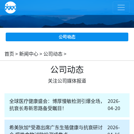
公司动态
首页
>
新闻中心
>
公司动态
>
公司动态
关注公司媒体报道
全球医疗健康盛会：博厚慢敏检测引爆全场，
2026-
抗衰长寿新思路备受瞩目！
04-20
希美狄加®受邀出席广东生殖健康与抗衰研讨
2026-