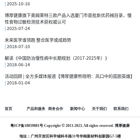
|
2025-10-16
博厚健康旗下奥姆莱特三款产品入选厦门市首批新优药械目录，慢
性食物过敏检测技术获权威认可
|
2025-07-24
未来医学谁领跑 整合医学或成趋势
|
2018-07-10
解读《中国防治慢性病中长期规划（2017-2025年）》
|
2018-06-14
活动回顾 | 全方多媒体报道【博厚健康熊晓明：风口中的孤胆英雄】
|
2018-01-04
首页
产品和服务
商务合作
新闻中心
关于我们
联系我们
©
粤ICP备18059881号
Copyright
2013-2023. All rights reserved.
博厚健康
地址：广州开发区科学城科丰路31号华南新材料创新园G7-5楼