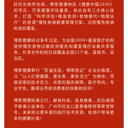
好的生物学功效，博厚健康响应《健康中国2030》
的号召，开发健康评估量表，结合自有三大核心技
术，打造“科学评估+精准检测+食物替代+物理治
疗”的恩滴®慢性疾病健康管理方案，达到慢性疾病
的良好康复。
博厚健康经过多年沉淀，为全国3000+基层医疗机构
提供慢性食物过敏检测服务和康复理疗设备共享服
务，共享合作机构已经覆盖全国31个省、直辖市、自
治区。
博厚健康奉行“至诚无息，博厚悠远”企业价值观，
以“让人们更健康、更长寿、更有活力”为使命，凭
借深厚的技术实力、优质的服务保障，医疗导向，专
业守信，赢得业界和消费者的信赖和好评！
博厚健康知善立行，献身科技，投身慈善，先后被授
予慈善公益单位、广州市妇女儿童慈善榜样等荣誉称
号，未来将以更丰富的医疗技术资源，给用户带来更
多的健康价值！