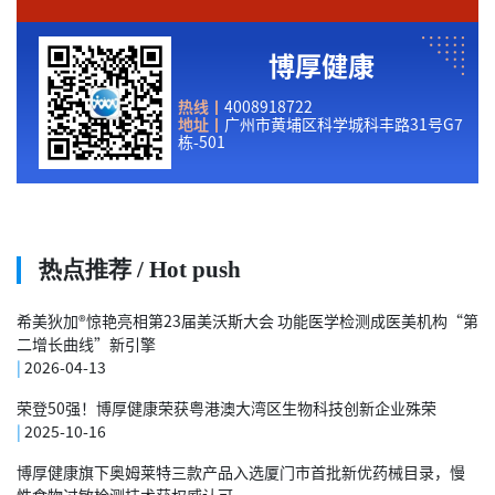
博厚健康
热线
丨
4008918722
地址丨
广州市黄埔区科学城科丰路31号G7
栋-501
热点推荐 / Hot push
希美狄加®惊艳亮相第23届美沃斯大会 功能医学检测成医美机构“第
二增长曲线”新引擎
|
2026-04-13
荣登50强！博厚健康荣获粤港澳大湾区生物科技创新企业殊荣
|
2025-10-16
博厚健康旗下奥姆莱特三款产品入选厦门市首批新优药械目录，慢