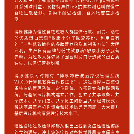
开发和生产了高通量奥姆莱特®食物特异性IgG抗体检
测系列试剂盒，食物特异性IgG抗体检测也叫做慢性
食物过敏检测、食物不耐受检测、食入物变应原检
测。
博厚健康为慢性食物过敏人群提供低敏、耐受、活性
的优质蛋白恩滴®敏康小分子肽营养粉，利用自有
的“一种低致敏性的多肽营养粉及其制备方法”发明
专利，生产自有品牌的低致敏恩滴®敏康小分子肽营
养粉，为过敏人群弥补了因暂时忌口所造成的蛋白质
缺失，以保证营养均衡。
博厚健康同时拥有“博厚冲击波治疗仪管理系统
V1.0.0计算机软件著作权证书”，通过博厚冲击波设
备特有的管理系统、定位系统、收费系统和物联网系
统，与基层医疗机构建立合作，创立了共享设备、共
享技术、共享门店、共享员工的新型共享经济模式，
解决基层医疗机构资金和技术匮乏等问题，大大提升
基层医疗机构康复理疗技术水平。
慢性食物过敏检测能够从根因上找到炎症性慢性疼痛
的食物源头，冲击波治疗仪对各种慢性肌骨疼痛有良