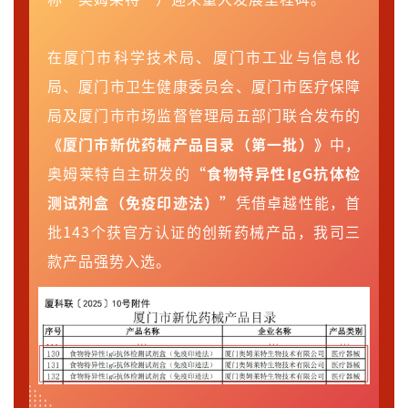
称“奥姆莱特”）迎来重大发展里程碑。
在厦门市科学技术局、厦门市工业与信息化
局、厦门市卫生健康委员会、厦门市医疗保障
局及厦门市市场监督管理局五部门联合发布的
《厦门市新优药械产品目录（第一批）》
中，
奥姆莱特自主研发的
“食物特异性IgG抗体检
测试剂盒（免疫印迹法）”
凭借卓越性能，首
批143个获官方认证的创新药械产品，我司三
款产品强势入选。