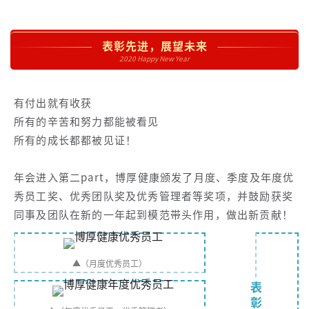
表彰先进，展望未来
2020 Happy New Year
有付出就有收获
所有的辛苦和努力都能被看见
所有的成长都都被见证！
年会进入第二part，
博厚健康颁发了月度、季度及年度优
秀员工奖、优秀团队奖及优秀管理者等奖项，并鼓励获奖
同事及团队在新的一年起到模范带头作用，做出新贡献！
▲（月度优秀员工）
表
彰