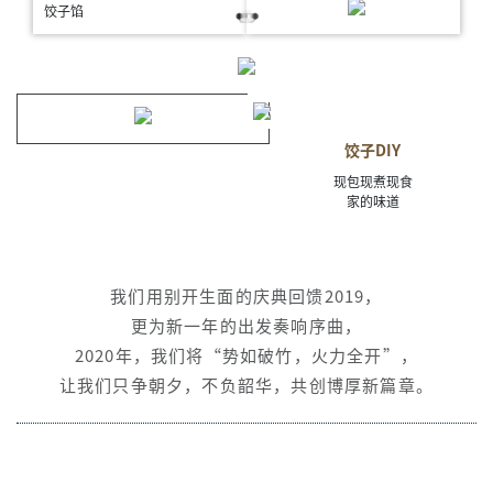
饺子馅
饺子DIY
现包现煮现食
家的味道
我们用别开生面的庆典回馈2019，
更为新一年的出发奏响序曲，
2020年，我们将“势如破竹，火力全开”，
让我们只争朝夕，不负韶华，共创博厚新篇章。