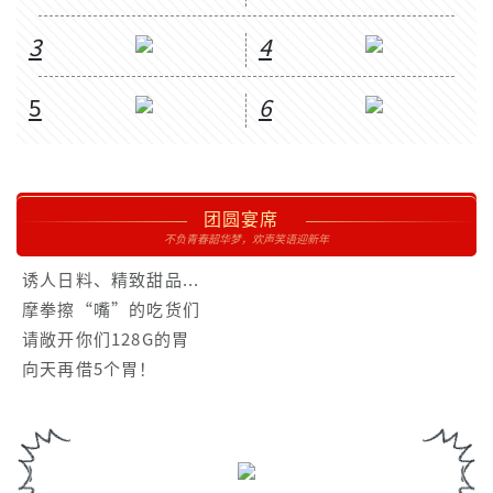
3
4
5
6
团圆宴席
不负青春韶华梦，欢声笑语迎新年
诱人日料、精致甜品...
摩拳擦“嘴”的吃货们
请敞开你们128G的胃
向天再借5个胃！