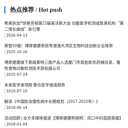
热点推荐 / Hot push
希美狄加®惊艳亮相第23届美沃斯大会 功能医学检测成医美机构“第
二增长曲线”新引擎
|
2026-04-13
荣登50强！博厚健康荣获粤港澳大湾区生物科技创新企业殊荣
|
2025-10-16
博厚健康旗下奥姆莱特三款产品入选厦门市首批新优药械目录，慢
性食物过敏检测技术获权威认可
|
2025-07-24
未来医学谁领跑 整合医学或成趋势
|
2018-07-10
解读《中国防治慢性病中长期规划（2017-2025年）》
|
2018-06-14
活动回顾 | 全方多媒体报道【博厚健康熊晓明：风口中的孤胆英雄】
|
2018-01-04