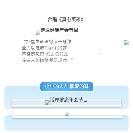
合唱《真心英雄》
把握生命里的每一分钟
“
全力以赴我们心中的梦
不经历风雨 怎么见彩虹
没有人能随随便便成功
！”
小小的人儿 靓靓的舞