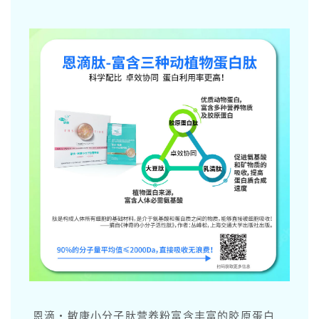
恩滴·敏康小分子肽营养粉富含丰富的胶原蛋白