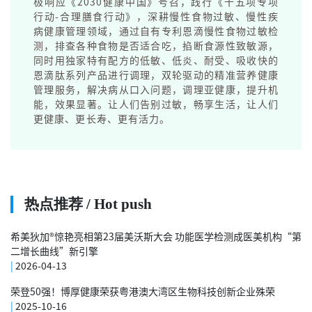
极响应《2030健康中国》号召，践行《十五项专项
行动-合理膳食行动》，深耕慢性食物过敏、慢性疾
病健康管理领域，通过自有专利恩滴慢性食物过敏检
测，排查各种食物是否适合吃，掐断食源性致敏源，
同时用独家特有配方的低敏、低炎、耐受、吸收快的
恩滴肽系列产品进行调理，双轮驱动的精准营养健康
管理服务，解决病从口入问题，调理亚健康，提升机
能，效果显著。让人们告别过敏，畅享生活，让人们
更健康、更长寿、更有活力。
热点推荐 / Hot push
希美狄加®惊艳亮相第23届美沃斯大会 功能医学检测成医美机构“第
二增长曲线”新引擎
|
2026-04-13
荣登50强！博厚健康荣获粤港澳大湾区生物科技创新企业殊荣
|
2025-10-16