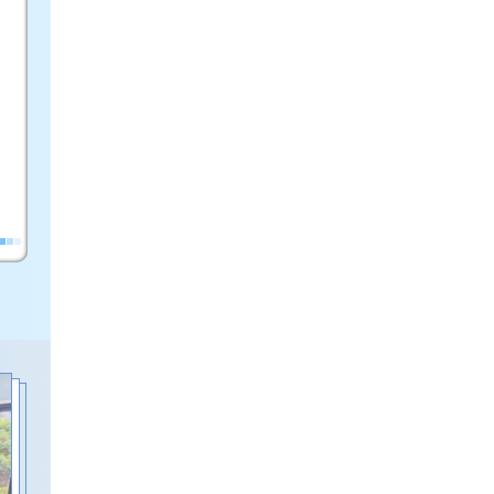
，
。
、