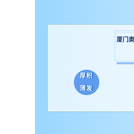
厦门
厚积
薄发