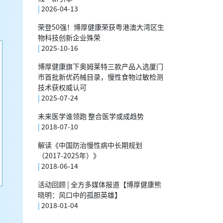
|
2026-04-13
荣登50强！博厚健康荣获粤港澳大湾区生
物科技创新企业殊荣
|
2025-10-16
博厚健康旗下奥姆莱特三款产品入选厦门
市首批新优药械目录，慢性食物过敏检测
技术获权威认可
|
2025-07-24
未来医学谁领跑 整合医学或成趋势
|
2018-07-10
解读《中国防治慢性病中长期规划
（2017-2025年）》
|
2018-06-14
活动回顾 | 全方多媒体报道【博厚健康熊
晓明：风口中的孤胆英雄】
|
2018-01-04