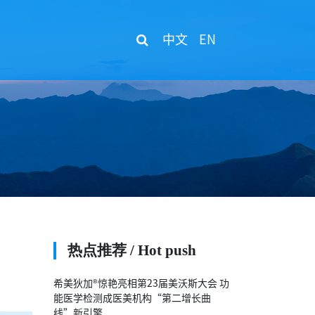
中文
EN
热点推荐 / Hot push
希美狄加®惊艳亮相第23届美沃斯大会 功
能医学检测成医美机构“第二增长曲
线”新引擎